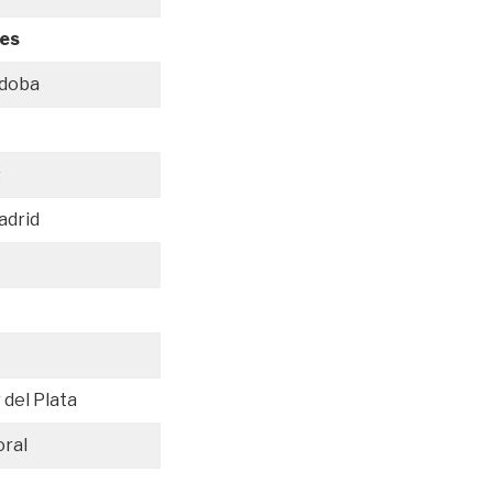
res
rdoba
s
adrid
 del Plata
oral