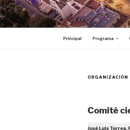
Skip
to
RSME – U
content
Principal
Programa
ORGANIZACIÓN
Comité ci
José Luis Torrea,